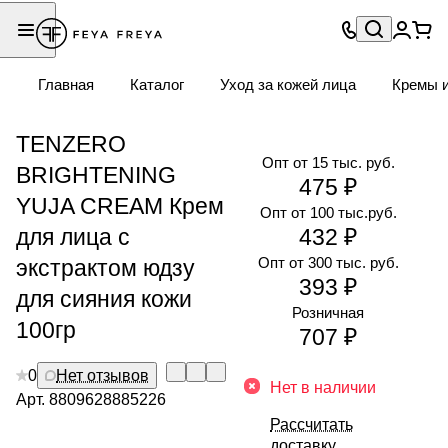
Главная
Каталог
Уход за кожей лица
Кремы и
TENZERO
Опт от 15 тыс. руб.
BRIGHTENING
475 ₽
YUJA CREAM Крем
Опт от 100 тыс.руб.
для лица с
432 ₽
Опт от 300 тыс. руб.
экстрактом юдзу
393 ₽
для сияния кожи
Розничная
100гр
707 ₽
0
Нет отзывов
Нет в наличии
Арт.
8809628885226
Рассчитать
доставку