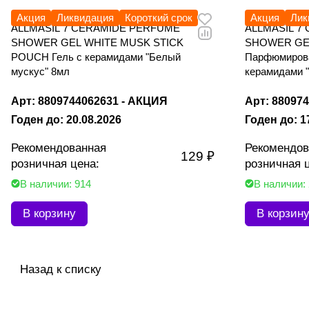
Акция
Ликвидация
Короткий срок
Акция
Лик
ALLMASIL 7 CERAMIDE PERFUME
ALLMASIL 7
SHOWER GEL WHITE MUSK STICK
SHOWER GE
POUCH Гель с керамидами "Белый
Парфюмирова
мускус" 8мл
керамидами 
Арт: 8809744062631 - АКЦИЯ
Арт: 88097
Годен до: 20.08.2026
Годен до: 1
Рекомендованная
Рекомендов
129 ₽
розничная цена:
розничная 
В наличии: 914
В наличии:
В корзину
В корзин
Назад к списку