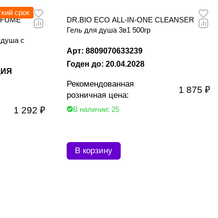
ткий срок
RFUME
DR.BIO ECO ALL-IN-ONE CLEANSER
Гель для душа 3в1 500гр
 душа с
Арт: 8809070633239
Годен до: 20.04.2028
ЦИЯ
Рекомендованная
1 875 ₽
розничная цена:
1 292 ₽
В наличии: 25
В корзину