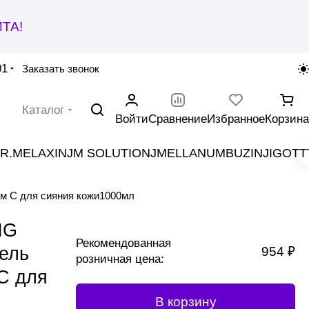
ТА!
01
Заказать звонок
Каталог
Войти
Сравнение
Избранное
Корзина
R.MELAXIN
JM SOLUTION
JMELLA
NUMBUZIN
JIGOTT
 С для сияния кожи1000мл
NG
Рекомендованная
ель
954 ₽
розничная цена:
С для
В корзину