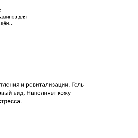
с
таминов для
ащён
кожи,
ровый вид.
илой,
тления и ревитализации. Гель
овый вид. Наполняет кожу
стресса.