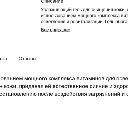
Описание
Увлажняющий гель для очищения кожи, 
использованием мощного комплекса ви
осветления и ревитализации. Гель обог
витамином С, который выравнивает тон 
Все описание
придавая ей естественное сияние и здо
Наполняет кожу энергией и жизненной с
способствует её восстановлению после
воздействия загрязнений и стресса.
вка
Отзывы
зованием мощного комплекса витаминов для осве
 кожи, придавая ей естественное сияние и здор
осстановлению после воздействия загрязнений и 