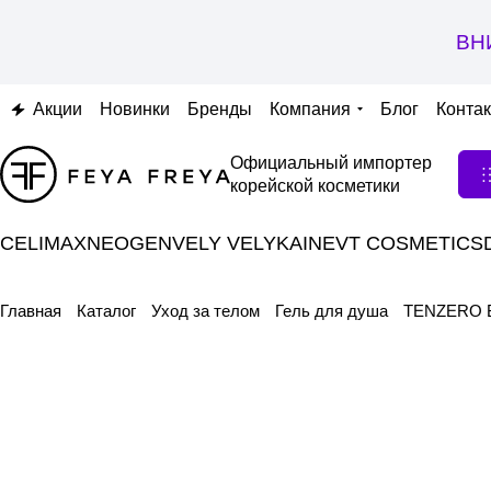
ВН
Акции
Новинки
Бренды
Компания
Блог
Конта
Официальный импортер
корейской косметики
CELIMAX
NEOGEN
VELY VELY
KAINE
VT COSMETICS
Главная
Каталог
Уход за телом
Гель для душа
TENZERO B