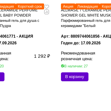
видация
Короткий срок
Акция
Ликвидация
Коро
 CERAMIDE PERFUME
ALLMASIL 7 CERAMIDE PE
L BABY POWDER
SHOWER GEL WHITE MUSK
нный гель для душа с
Парфюмированный гель для
"Пудра
керамидами "Белый
44061771 - АКЦИЯ
Арт: 8809744061856 - АК
7.09.2026
Годен до: 17.09.2026
анная
Рекомендованная
1 292 ₽
цена:
розничная цена:
 20
В наличии: 27
у
В корзину