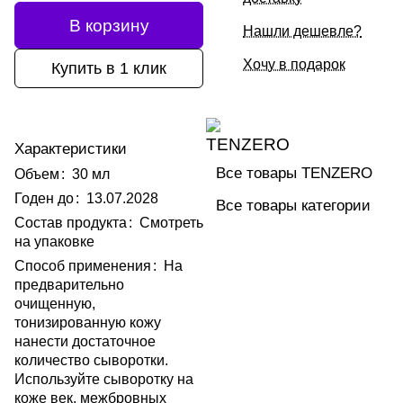
В корзину
Нашли дешевле?
Хочу в подарок
Купить в 1 клик
Характеристики
Все товары TENZERO
Объем
:
30 мл
Годен до
:
13.07.2028
Все товары категории
Состав продукта
:
Смотреть
на упаковке
Способ применения
:
На
предварительно
очищенную,
тонизированную кожу
нанести достаточное
количество сыворотки.
Используйте сыворотку на
коже век, межбровных