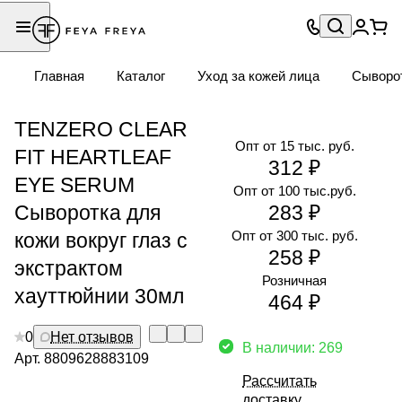
Главная
Каталог
Уход за кожей лица
Сыворо
TENZERO CLEAR
Опт от 15 тыс. руб.
FIT HEARTLEAF
312 ₽
EYE SERUM
Опт от 100 тыс.руб.
Сыворотка для
283 ₽
Опт от 300 тыс. руб.
кожи вокруг глаз с
258 ₽
экстрактом
Розничная
хауттюйнии 30мл
464 ₽
0
Нет отзывов
В наличии: 269
Арт.
8809628883109
Рассчитать
доставку