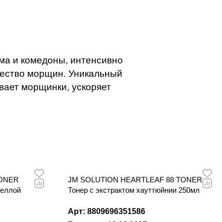
глаживает
а.
ма и комедоны, интенсивно
ичество морщин. Уникальный
вает морщинки, ускоряет
TONER
JM SOLUTION HEARTLEAF 88 TONER
теллой
Тонер с экстрактом хауттюйнии 250мл
Арт: 8809696351586