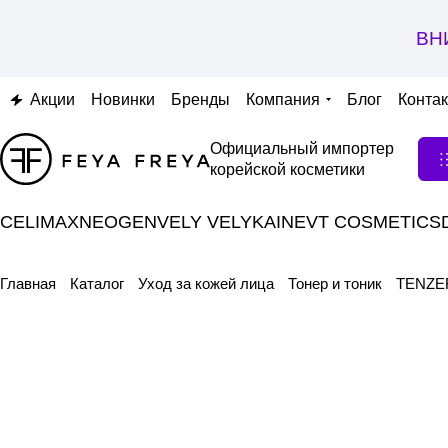
ВН
Акции
Новинки
Бренды
Компания
Блог
Конта
Официальный импортер
корейской косметики
CELIMAX
NEOGEN
VELY VELY
KAINE
VT COSMETICS
Главная
Каталог
Уход за кожей лица
Тонер и тоник
TENZER