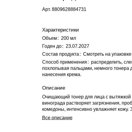
Арт.
8809628884731
Характеристики
Объем
:
200 мл
Годен до
:
23.07.2027
Состав продукта
:
Смотреть на упаковке
Способ применения
:
распределить, сле
похлопывая пальцами, немного тонера 
нанесения крема.
Описание
Очищающий тонер для лица с вытяжкой
винограда растворяет загрязнения, про
комедоны, интенсивно увлажняет кожу.
старение, подтягивает ее, возвращает э
Все описание
уменьшает количество морщин. Уникал
компонент состава – экстракт морского 