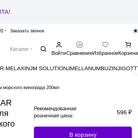
ТА!
01
Заказать звонок
Каталог
Войти
Сравнение
Избранное
Корзина
R.MELAXIN
JM SOLUTION
JMELLA
NUMBUZIN
JIGOTT
морского винограда 200мл
IAR
Рекомендованная
ля
596 ₽
розничная цена:
кого
В корзину