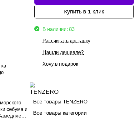
Купить в 1 клик
В наличии: 83
Рассчитать доставку
Нашли дешевле?
Хочу в подарок
гка
до
Все товары TENZERO
 морского
бки себума и
Все товары категории
 Замедляет
ластичность,
ьный
винограда с