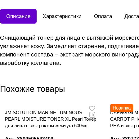
Описание
Характеристики
Оплата
Доста
Очищающий тонер для лица с вытяжкой морского 
увлажняет кожу. Замедляет старение, подтягива
компонент состава – экстракт морского виногра
выработку коллагена.
Похожие товары
Новинка
JM SOLUTION MARINE LUMINOUS
DAENG GI M
PEARL MOISTURE TONER XL Pearl Тонер
CARROT PHA
для лица с экстрактом жемчуга 600мл
РНА и экстр
Арт: 8809505543409
Арт: 88077