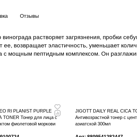
мощным пептидным комплексом. Он раз
морщинки, ускоряет выработку коллаген
вка
Отзывы
винограда растворяет загрязнения, пробки себу
ет ее, возвращает эластичность, уменьшает кол
да с мощным пептидным комплексом. Он разглажи
EO RI PLANIST PURPLE
JIGOTT DAILY REAL CICA 
 TONER Тонер для лица с
Антивозрастной тонер с цен
актом фиолетовой моркови
азиатской 300мл
79100724
Арт: 8809541282447