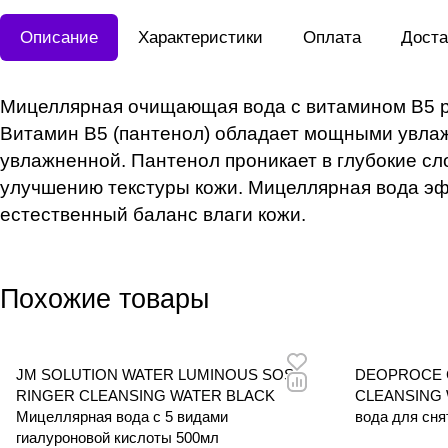
Описание
Характеристики
Оплата
Доста
Мицеллярная очищающая вода с витамином B5 р
Витамин B5 (пантенол) обладает мощными увла
увлажненной. Пантенол проникает в глубокие сло
улучшению текстуры кожи. Мицеллярная вода эфф
естественный баланс влаги кожи.
Похожие товары
JM SOLUTION WATER LUMINOUS SOS
DEOPROCE 
RINGER CLEANSING WATER BLACK
CLEANSING 
Мицеллярная вода c 5 видами
вода для сн
гиалуроновой кислоты 500мл