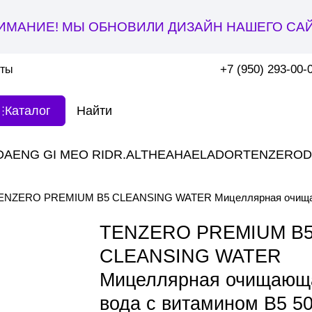
ИМАНИЕ! МЫ ОБНОВИЛИ ДИЗАЙН НАШЕГО САЙ
+7 (950) 293-00-
кты
Каталог
DAENG GI MEO RI
DR.ALTHEA
HAE
LADOR
TENZERO
D
ENZERO PREMIUM B5 CLEANSING WATER Мицеллярная очищаю
TENZERO PREMIUM B
CLEANSING WATER
Мицеллярная очищающ
вода с витамином B5 5