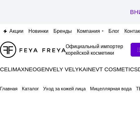
ВН
Акции
Новинки
Бренды
Компания
Блог
Конта
Официальный импортер
корейской косметики
CELIMAX
NEOGEN
VELY VELY
KAINE
VT COSMETICS
Главная
Каталог
Уход за кожей лица
Мицеллярная вода
T