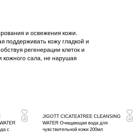
собствуя
ры кожи.
 макияж,
е нарушая
рования и освежения кожи.
я поддерживать кожу гладкой и
собствуя регенерации клеток и
 кожного сала, не нарушая
E
JIGOTT CICATEATREE CLEANSING
 WATER
WATER Очищающая вода для
да с
чувствительной кожи 200мл