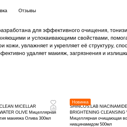
увлажняет и укрепляет её структуру, спо
регенерации клеток и улучшению тексту
вка
Отзывы
Мицеллярная вода эффективно удаляет
загрязнения и излишки кожного сала, н
естественный баланс влаги кожи.
азработана для эффективного очищения, тонизи
жняющими и успокаивающими свойствами, помога
и кожи, увлажняет и укрепляет её структуру, спо
ективно удаляет макияж, загрязнения и излишки
Новинка
CLEAN MICELLAR
SHINCOS.LAB NIACINAMID
WATER OLIVE Мицеллярная
BRIGHTENING CLEANSING
ятия макияжа Олива 300мл
Мицеллярная очищающая во
ниацинамидом 500мл