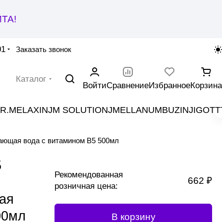
ТА!
01
Заказать звонок
Каталог
Войти
Сравнение
Избранное
Корзина
R.MELAXIN
JM SOLUTION
JMELLA
NUMBUZIN
JIGOTT
щая вода с витамином B5 500мл
5
Рекомендованная
662 ₽
розничная цена:
ая
00мл
В корзину