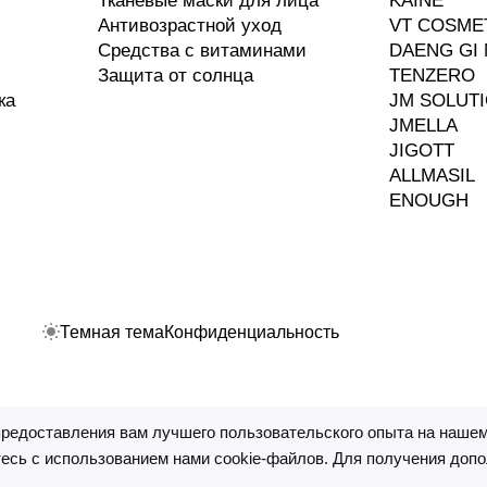
Тканевые маски для лица
KAINE
Антивозрастной уход
VT COSME
Средства с витаминами
DAENG GI 
Защита от солнца
TENZERO
ка
JM SOLUT
JMELLA
JIGOTT
ALLMASIL
ENOUGH
Темная тема
Конфиденциальность
предоставления вам лучшего пользовательского опыта на нашем
ные технологии
.
есь с использованием нами cookie-файлов. Для получения доп
ваясь) текстовую, графическую, фотографическую и видео и