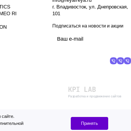
info@feyafreya.ru
TICS
г. Владивосток, ул. Днепровская,
MEO RI
101
Подписаться
на новости и акции
ION
политикой
конфиденциальности
Разработка и продвижение сайтов
 сайте.
олнительной
Принять
нформацию,
Читать далее