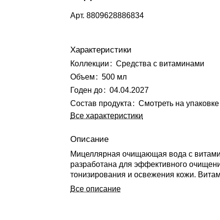
Арт.
8809628886834
Характеристики
Коллекции
:
Средства с витаминами
Объем
:
500 мл
Годен до
:
04.04.2027
Состав продукта
:
Смотреть на упаковке
Все характеристики
Описание
Мицеллярная очищающая вода с витам
разработана для эффективного очищени
тонизирования и освежения кожи. Вита
(пантенол) обладает мощными увлажня
Все описание
успокаивающими свойствами, помогая
поддерживать кожу гладкой и увлажненн
Пантенол проникает в глубокие слои кож