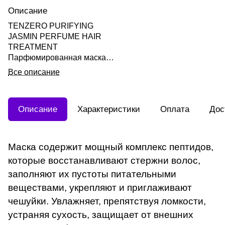
Описание
TENZERO PURIFYING
JASMIN PERFUME HAIR
TREATMENT
Парфюмированная маска
для волос с ароматом
Все описание
жасмина 300мл-АКЦИЯ
Описание
Характеристики
Оплата
Дос
Маска содержит мощный комплекс пептидов,
которые восстанавливают стержни волос,
заполняют их пустоты питательными
веществами, укрепляют и приглаживают
чешуйки. Увлажняет, препятствуя ломкости,
устраняя сухость, защищает от внешних