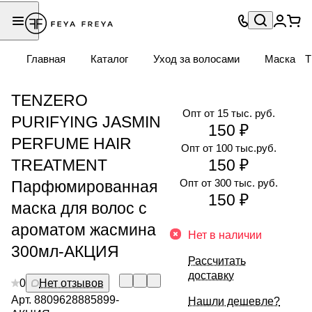
Главная
Каталог
Уход за волосами
Маска
T
TENZERO
Опт от 15 тыс. руб.
PURIFYING JASMIN
150 ₽
PERFUME HAIR
Опт от 100 тыс.руб.
TREATMENT
150 ₽
Опт от 300 тыс. руб.
Парфюмированная
150 ₽
маска для волос с
ароматом жасмина
Нет в наличии
300мл-АКЦИЯ
Рассчитать
доставку
0
Нет отзывов
Арт.
8809628885899-
Нашли дешевле?