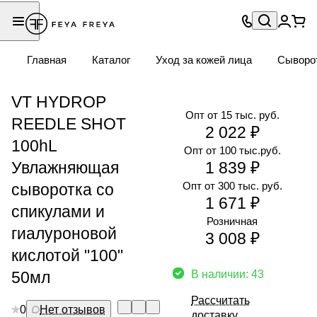
Главная
Каталог
Уход за кожей лица
Сыворо
VT HYDROP
Опт от 15 тыс. руб.
REEDLE SHOT
2 022 ₽
100hL
Опт от 100 тыс.руб.
Увлажняющая
1 839 ₽
Опт от 300 тыс. руб.
сыворотка со
1 671 ₽
спикулами и
Розничная
гиалуроновой
3 008 ₽
кислотой "100"
50мл
В наличии: 43
Рассчитать
0
Нет отзывов
доставку