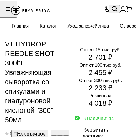
Главная
Каталог
Уход за кожей лица
Сыворо
VT HYDROP
Опт от 15 тыс. руб.
REEDLE SHOT
2 701 ₽
300hL
Опт от 100 тыс.руб.
Увлажняющая
2 455 ₽
Опт от 300 тыс. руб.
сыворотка со
2 233 ₽
спикулами и
Розничная
гиалуроновой
4 018 ₽
кислотой "300"
50мл
В наличии: 44
Рассчитать
0
Нет отзывов
доставку