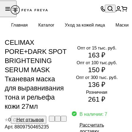
Главная
Каталог
Уход за кожей лица
Маски
CELIMAX
Опт от 15 тыс. руб.
PORE+DARK SPOT
163 ₽
BRIGHTENING
Опт от 100 тыс.руб.
SERUM MASK
150 ₽
Опт от 300 тыс. руб.
Тканевая маска
136 ₽
для выравнивания
Розничная
тона и рельефа
261 ₽
кожи 27мл
В наличии: 7
0
Нет отзывов
Рассчитать
Арт.
8809750465235
доставку