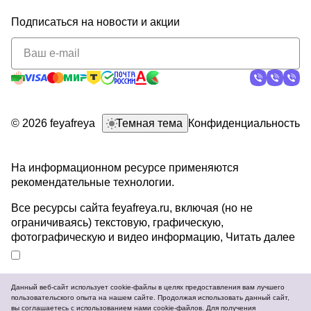
Подписаться
на новости и акции
политикой
конфиденциальности
© 2026 feyafreya
Темная тема
Конфиденциальность
На информационном ресурсе применяются
рекомендательные технологии
.
Все ресурсы сайта feyafreya.ru, включая (но не
ограничиваясь) текстовую, графическую,
фотографическую и видео информацию,
Читать далее
Данный веб-сайт использует cookie-файлы в целях предоставления вам лучшего
пользовательского опыта на нашем сайте. Продолжая использовать данный сайт,
Разработка и продвижение сайтов
вы соглашаетесь с использованием нами cookie-файлов. Для получения